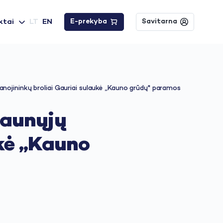
ktai
LT
EN
E-prekyba
Savitarna
anojininkų broliai Gauriai sulaukė „Kauno grūdų" paramos
jaunųjų
ukė „Kauno