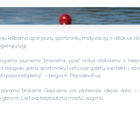
iau kalbama apie jaunų sportininkų motyvaciją ir iššūkius išl
gusiųjų lygį.
entingiems jauniems žmonėms ypač reikia stabilumo ir tikėj
o daugiau gabių sportininkų Lietuvoje galėtų susitelkti į sav
i pasirinktą kelią“, – teigia A. Pranckevičius.
parama broliams Gauriams yra platesnės idėjos dalis – si
o garsinti Lietuvą tarptautiniu mastu, augimo.