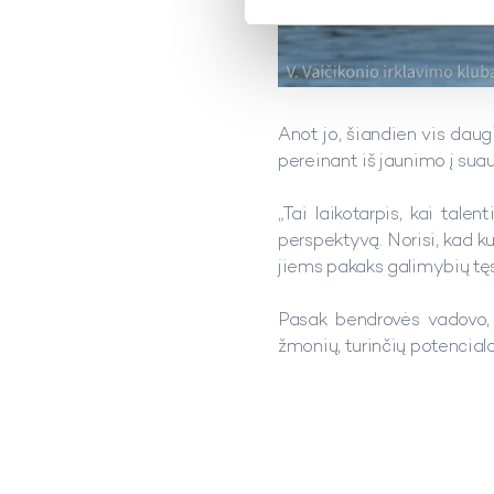
Anot jo, šiandien vis daug
pereinant iš jaunimo į suau
„Tai laikotarpis, kai tal
perspektyvą. Norisi, kad ku
jiems pakaks galimybių tęst
Pasak bendrovės vadovo, 
žmonių, turinčių potencial