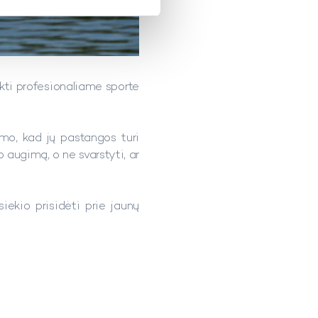
ikti profesionaliame sporte
imo, kad jų pastangos turi
o augimą, o ne svarstyti, ar
ekio prisidėti prie jaunų