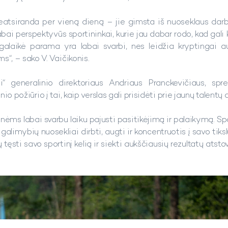
neatsiranda per vieną dieną – jie gimsta iš nuoseklaus darbo
bai perspektyvūs sportininkai, kurie jau dabar rodo, kad gali 
galaikė parama yra labai svarbi, nes leidžia kryptingai aug
s“, – sako V. Vaičikonis.
 generalinio direktoriaus Andriaus Pranckevičiaus, spr
io požiūrio į tai, kaip verslas gali prisidėti prie jaunų talentų
ėms labai svarbu laiku pajusti pasitikėjimą ir palaikymą. Spo
galimybių nuosekliai dirbti, augti ir koncentruotis į savo tiksl
tęsti savo sportinį kelią ir siekti aukščiausių rezultatų atsto