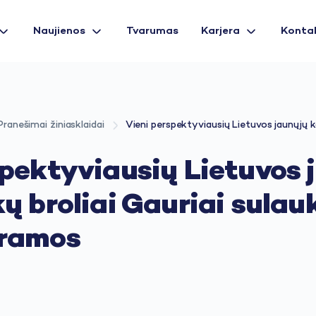
Naujienos
Tvarumas
Karjera
Konta
Pranešimai žiniasklaidai
Vieni perspektyviausių Lietuvos jaunųjų k
spektyviausių Lietuvos 
kų broliai Gauriai sula
aramos