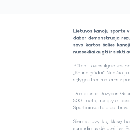
Lietuvos kanojų sporte vi
dabar demonstruoja rezul
savo kartos šalies kanoj
nuosekliai augti ir siekti 
Būtent tokios ilgalaikės p
„Kauno grūdai“. Nuo šiol ja
sąlygas treniruotėms ir pa
Danielius ir Dovydas Gauri
500 metrų rungtyje pasa
Sportininkai taip pat buvo 
Šiemet dvyliktą klasę bai
sprendimus dėl ateities. P