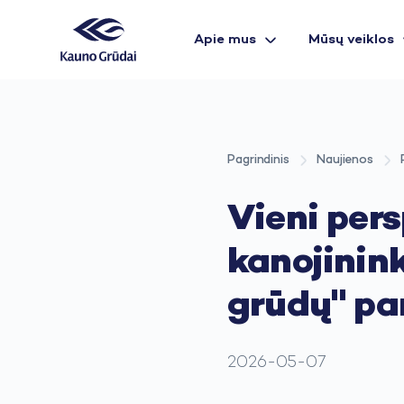
Apie mus
Mūsų veiklos
Pagrindinis
Naujienos
Vieni per
kanojinin
grūdų" p
2026-05-07