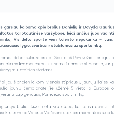
s garsiau kalbama apie brolius Danielių ir Dovydą Gaurius.
tatus tarptautinėse varžybose, leidžiančius juos vadinti
ininkų. Vis dėlto sporte vien talento nepakanka – tam,
aukščiausio lygio, svarbus ir stabilumas už sporto ribų.
aramos dabar sulaukė broliai Gauriai iš Panevėžio– prie jų spo
unuoliams kas mėnesį bus skiriama finansinė stipendija, kuri 
sirengimui ateities startams.
ai jau šiandien laikomi vienais stipriausių jaunųjų šalies ka
ulio jaunių čempionate jie užėmė 5 vietą, o Europos če
įvertinti tarp geriausių Panevėžio sportininkų.
giantys broliai šiuo metu yra etape, kai tenka derinti in
asak jų trenerio Vytauto Vaičikonio, tokiais momentais stabil