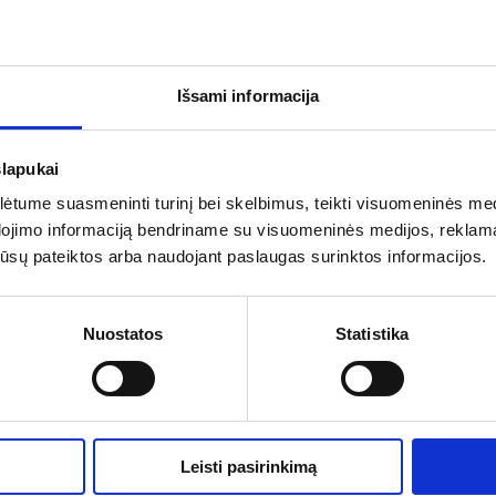
Išsami informacija
slapukai
tume suasmeninti turinį bei skelbimus, teikti visuomeninės medij
dojimo informaciją bendriname su visuomeninės medijos, reklamav
os jūsų pateiktos arba naudojant paslaugas surinktos informacijos.
Nuostatos
Statistika
Leisti pasirinkimą