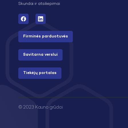
Skundai ir atsiliepimai
Firminės parduotuvės
Savitarna verslui
Tiekėjų portalas
© 2023 Kauno grūdai