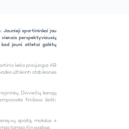
 Jaunieji sportininkai jau
 vienais perspektyviausių
 kad jauni atletai galėtų
rtinio kelio prisijungia AB
padės užtikrinti stabilesnes
nojininkų. Dviviečių kanojų
mpionate finišavo šešti.
tensyvų sportą, mokslus ir
umas tampa itin svarbus.