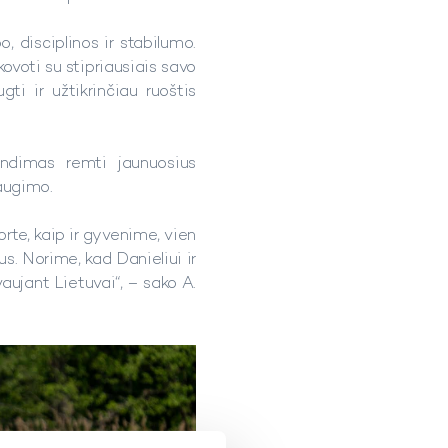
, disciplinos ir stabilumo.
kovoti su stipriausiais savo
ti ir užtikrinčiau ruoštis
endimas remti jaunuosius
 augimo.
rte, kaip ir gyvenime, vien
us. Norime, kad Danieliui ir
vaujant Lietuvai“, – sako A.