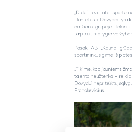
„Dideli rezultatai sporte 
Danielius ir Dovydas yra la
amžiaus grupėje. Tokia il
tarptautinio lygio varžybom
Pasak AB „Kauno grūdai“
sportininkus gimė iš platesn
„Tikime, kad jauniems žmon
talento neužtenka – reikia 
Dovydui nepritrūktų sąlygų 
Pranckevičius.