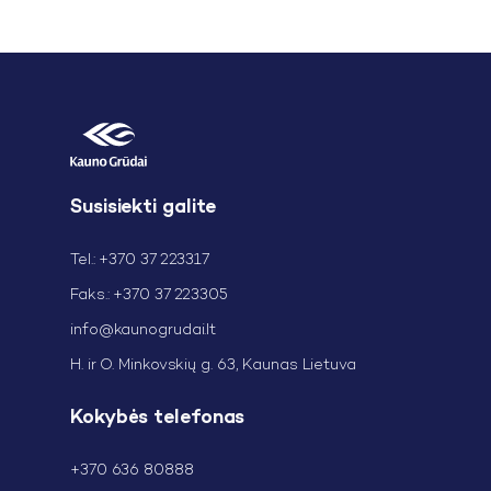
Susisiekti galite
Tel.: +370 37 223317
Faks.: +370 37 223305
info@kaunogrudai.lt
H. ir O. Minkovskių g. 63, Kaunas Lietuva
Kokybės telefonas
+370 636 80888