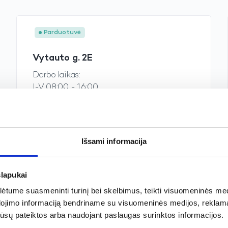
Parduotuvė
Vytauto g. 2E
Darbo laikas:
I-V 08:00 - 16:00
VI Nedribame
VII Nedirbame
+370 638 94 775
Žiūrėti žemėlapyje
Išsami informacija
slapukai
tume suasmeninti turinį bei skelbimus, teikti visuomeninės medij
Parduotuvė
dojimo informaciją bendriname su visuomeninės medijos, reklamav
os jūsų pateiktos arba naudojant paslaugas surinktos informacijos.
Sasnavos g. 74