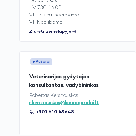
Darbo laikas:
I-V 7:30-16:00
VI Laikinai nedirbame
VII Nedirbame
Žiūrėti žemėlapyje
Pašarai
Veterinarijos gydytojas,
konsultantas, vadybininkas
Robertas Kersnauskas
r.kersnauskas@kaunogrudai.lt
+370 610 49648