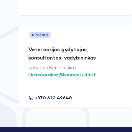
Pašarai
Veterinarijos gydytojas,
konsultantas, vadybininkas
Robertas Kersnauskas
r.kersnauskas@kaunogrudai.lt
+370 610 49648