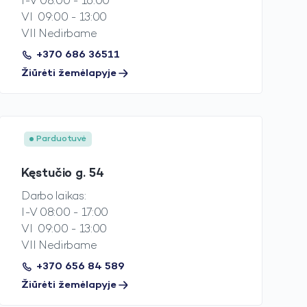
I-V 08:00 - 16:00
VI 09:00 - 13:00
VII Nedirbame
+370 686 36511
Žiūrėti žemėlapyje
Parduotuvė
Kęstučio g. 54
Darbo laikas:
I-V 08:00 - 17:00
VI 09:00 - 13:00
VII Nedirbame
+370 656 84 589
Žiūrėti žemėlapyje