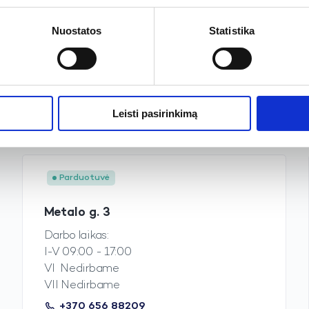
Darbo laikas:
Nuostatos
Statistika
I-V 08:00 - 17:00
VI 09:00 - 13:00
VII Nedirbame
+370 640 14090
Žiūrėti žemėlapyje
Leisti pasirinkimą
Parduotuvė
Metalo g. 3
Darbo laikas:
I-V 09:00 - 17:00
VI Nedirbame
VII Nedirbame
+370 656 88209