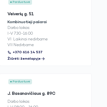
Parduotuvė
Veiverių g. 51
Kombinuotieji pašarai
Darbo laikas:
I-V 7:30-16:00
VI Laikinai nedirbame
VII Nedirbame
+370 616 14 537
Žiūrėti žemėlapyje
Parduotuvė
J. Basanavičiaus g. 89C
Darbo laikas: