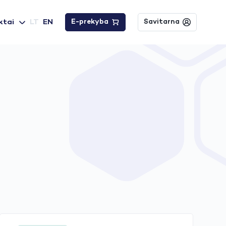
ktai
LT
EN
E-prekyba
Savitarna