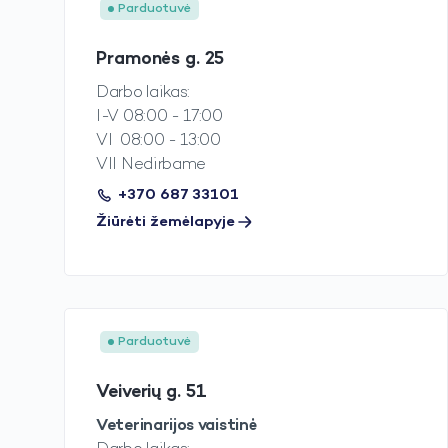
Parduotuvė
Pramonės g. 25
Darbo laikas:
I-V 08:00 - 17:00
VI 08:00 - 13:00
VII Nedirbame
+370 687 33101
Žiūrėti žemėlapyje
Parduotuvė
Veiverių g. 51
Veterinarijos vaistinė