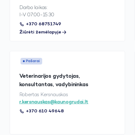
Darbo laikas:
I-V 07:00-15:30
+370 68751749
Žiūrėti žemėlapyje
Pašarai
Veterinarijos gydytojas,
konsultantas, vadybininkas
Robertas Kersnauskas
r.kersnauskas@kaunogrudai.lt
+370 610 49648