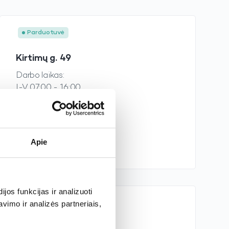
Parduotuvė
Kirtimų g. 49
Darbo laikas:
I-V 07:00 - 16:00
VI 08:00 - 13:00
VII Nedirbame
+370 614 12795
Žiūrėti žemėlapyje
Apie
os funkcijas ir analizuoti
Parduotuvė
imo ir analizės partneriais,
Antano Vienuolio g. 32