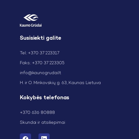
Susisiekti galite
Tel.: +370 37 223317
Faks.: +370 37 223305
info@kaunogrudai.lt
H. ir O. Minkovskių g. 63, Kaunas Lietuva
Kokybės telefonas
+370 636 80888
Skundai ir atsiliepimai