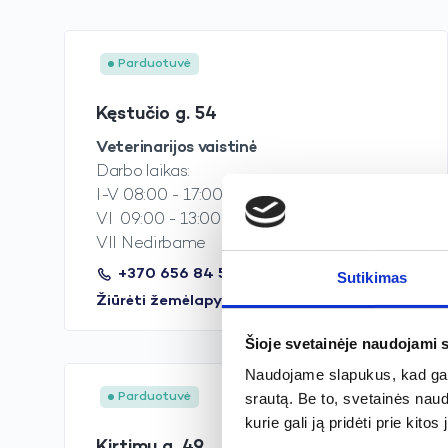
Parduotuvė
Kęstučio g. 54
Veterinarijos vaistinė
Darbo laikas:
I-V 08:00 - 17:00
VI 09:00 - 13:00
VII Nedirbame
+370 656 84 589
Sutikimas
Žiūrėti žemėlapyje
Šioje svetainėje naudojami 
Naudojame slapukus, kad galė
Parduotuvė
srautą. Be to, svetainės nau
kurie gali ją pridėti prie kit
Kirtimų g. 49