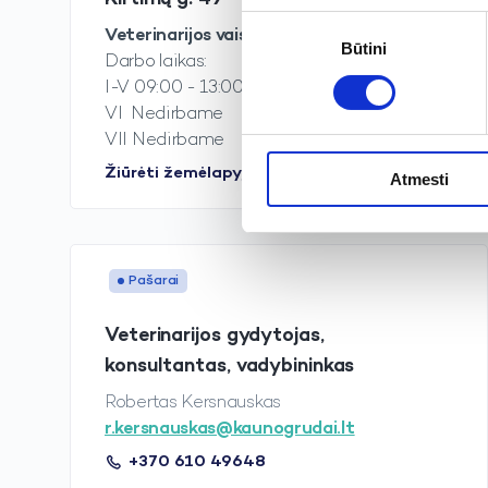
Sutikimo
Veterinarijos vaistinė
Būtini
pasirinkimas
Darbo laikas:
I-V 09:00 - 13:00
VI Nedirbame
VII Nedirbame
Žiūrėti žemėlapyje
Atmesti
Pašarai
Veterinarijos gydytojas,
konsultantas, vadybininkas
Robertas Kersnauskas
r.kersnauskas@kaunogrudai.lt
+370 610 49648