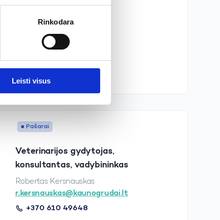
Augalininkystės prekės
Rinkodara
+370 615 51243
Žiūrėti žemėlapyje
Leisti visus
Pašarai
Veterinarijos gydytojas,
konsultantas, vadybininkas
Robertas Kersnauskas
r.kersnauskas@kaunogrudai.lt
+370 610 49648