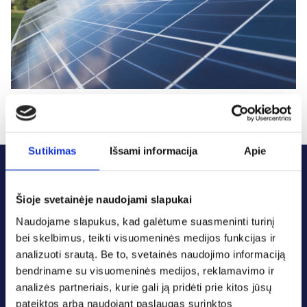
Sutikimas
Išsami informacija
Apie
Šioje svetainėje naudojami slapukai
Naudojame slapukus, kad galėtume suasmeninti turinį
bei skelbimus, teikti visuomeninės medijos funkcijas ir
Susisiekti galite
analizuoti srautą. Be to, svetainės naudojimo informaciją
Tel.: +370 37 223317
bendriname su visuomeninės medijos, reklamavimo ir
Faks.: +370 37 223305
analizės partneriais, kurie gali ją pridėti prie kitos jūsų
pateiktos arba naudojant paslaugas surinktos