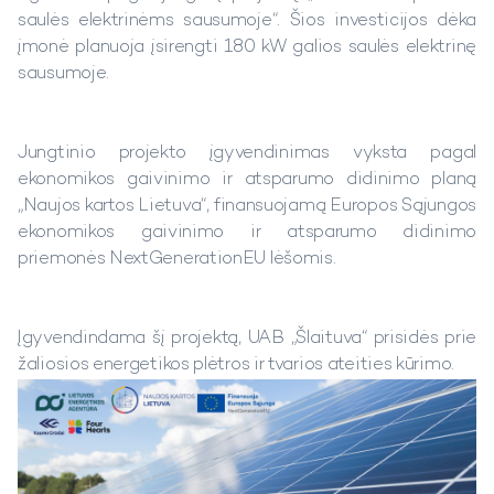
saulės elektrinėms sausumoje“. Šios investicijos dėka
įmonė planuoja įsirengti 180 kW galios saulės elektrinę
sausumoje.
Jungtinio projekto įgyvendinimas vyksta pagal
ekonomikos gaivinimo ir atsparumo didinimo planą
„Naujos kartos Lietuva“, finansuojamą Europos Sąjungos
ekonomikos gaivinimo ir atsparumo didinimo
priemonės NextGenerationEU lėšomis.
Įgyvendindama šį projektą, UAB „Šlaituva“ prisidės prie
žaliosios energetikos plėtros ir tvarios ateities kūrimo.