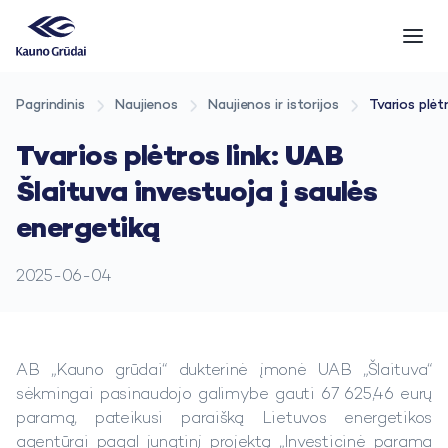
Pagrindinis
Naujienos
Naujienos ir istorijos
Tvarios plėt
Tvarios plėtros link: UAB
Šlaituva investuoja į saulės
energetiką
2025-06-04
AB „Kauno grūdai“ dukterinė įmonė UAB „Šlaituva“
sėkmingai pasinaudojo galimybe gauti 67 625,46 eurų
paramą, pateikusi paraišką Lietuvos energetikos
agentūrai pagal jungtinį projektą „Investicinė parama