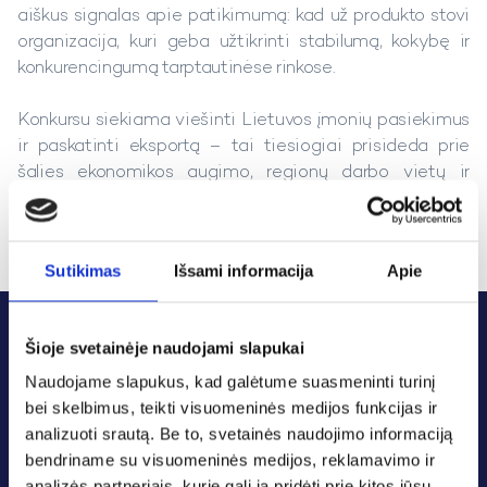
aiškus signalas apie patikimumą: kad už produkto stovi
organizacija, kuri geba užtikrinti stabilumą, kokybę ir
konkurencingumą tarptautinėse rinkose.
Konkursu siekiama viešinti Lietuvos įmonių pasiekimus
ir paskatinti eksportą – tai tiesiogiai prisideda prie
šalies ekonomikos augimo, regionų darbo vietų ir
ilgalaikio Lietuvos konkurencingumo.
Sutikimas
Išsami informacija
Apie
Šioje svetainėje naudojami slapukai
Naudojame slapukus, kad galėtume suasmeninti turinį
bei skelbimus, teikti visuomeninės medijos funkcijas ir
analizuoti srautą. Be to, svetainės naudojimo informaciją
Susisiekti galite
bendriname su visuomeninės medijos, reklamavimo ir
Tel.: +370 37 223317
analizės partneriais, kurie gali ją pridėti prie kitos jūsų