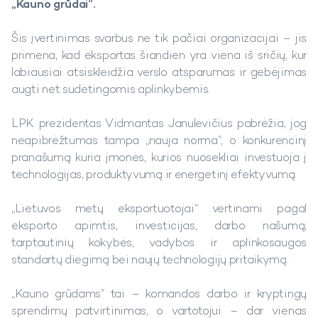
„Kauno grūdai“.
Šis įvertinimas svarbus ne tik pačiai organizacijai – jis
primena, kad eksportas šiandien yra viena iš sričių, kur
labiausiai atsiskleidžia verslo atsparumas ir gebėjimas
augti net sudėtingomis aplinkybėmis.
LPK prezidentas Vidmantas Janulevičius pabrėžia, jog
neapibrėžtumas tampa „nauja norma“, o konkurencinį
pranašumą kuria įmonės, kurios nuosekliai investuoja į
technologijas, produktyvumą ir energetinį efektyvumą.
„Lietuvos metų eksportuotojai“ vertinami pagal
eksporto apimtis, investicijas, darbo našumą,
tarptautinių kokybės, vadybos ir aplinkosaugos
standartų diegimą bei naujų technologijų pritaikymą.
„Kauno grūdams“ tai – komandos darbo ir kryptingų
sprendimų patvirtinimas, o vartotojui – dar vienas